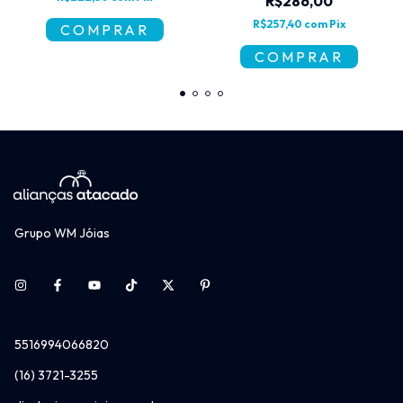
R$286,00
R$257,40
com
Pix
Grupo WM Jóias
5516994066820
(16) 3721-3255