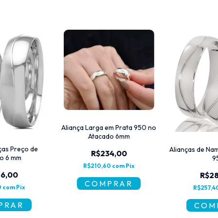
Aliança Larga em Prata 950 no
Atacado 6mm
ças Preço de
Alianças de Na
R$234,00
o 6 mm
9
R$210,60
com
Pix
6,00
R$2
0
com
Pix
R$257,4