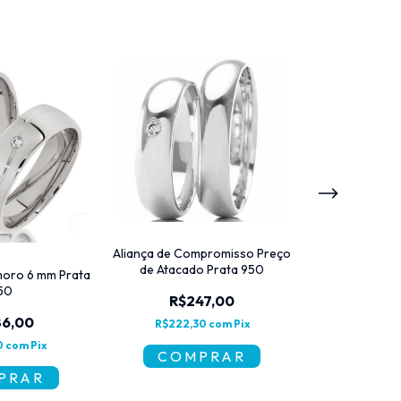
Par de Aliança
6mm de
Aliança de Compromisso Preço
de Atacado Prata 950
moro 6 mm Prata
R$2
50
R$247,00
R$205,
86,00
R$222,30
com
Pix
0
com
Pix