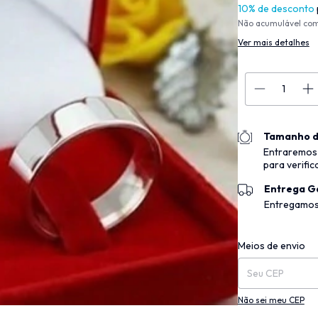
10% de desconto
Não acumulável co
Ver mais detalhes
Tamanho d
Entraremos
para verific
Entrega G
Entregamos
Entregas para o CEP
Meios de envio
Não sei meu CEP