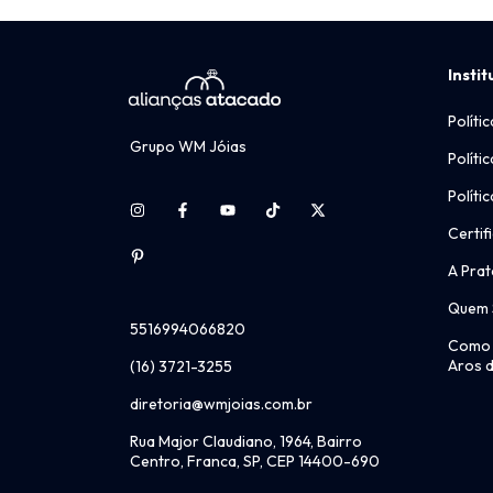
Instit
Políti
Grupo WM Jóias
Políti
Políti
Certif
A Prat
Quem
5516994066820
Como 
Aros d
(16) 3721-3255
diretoria@wmjoias.com.br
Rua Major Claudiano, 1964, Bairro
Centro, Franca, SP, CEP 14400-690