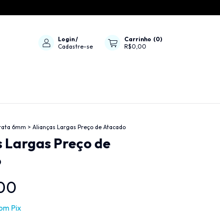
Login
/
Carrinho
(
0
)
Cadastre-se
R$0,00
Prata 6mm
>
Alianças Largas Preço de Atacado
 Largas Preço de
o
00
om
Pix