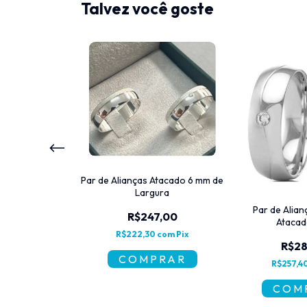
Talvez você goste
Par de Alianças Atacado 6 mm de
Largura
ata Atacado 4mm
Par de Alian
R$247,00
Atacad
7,00
R$222,30
com
Pix
0
com
Pix
R$28
R$257,4