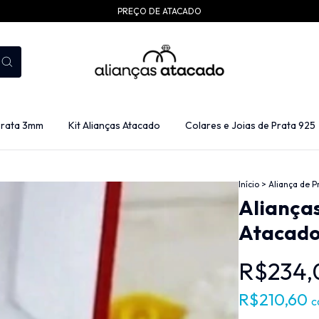
PREÇO DE ATACADO
Prata 3mm
Kit Alianças Atacado
Colares e Joias de Prata 925
Início
>
Aliança de 
Alianças
Atacad
R$234,
R$210,60
c