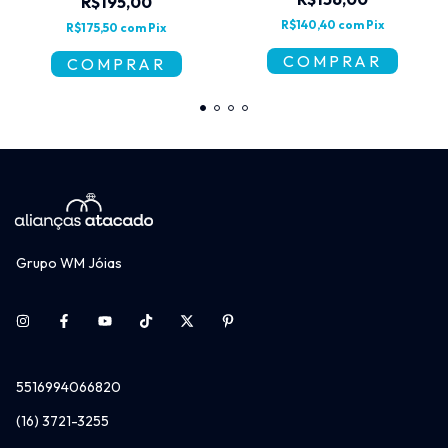
R$195,00
R$140,40
com
Pix
R$175,50
com
Pix
Grupo WM Jóias
5516994066820
(16) 3721-3255