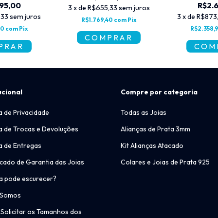
95,00
R$2.
3
x
de
R$655,33
sem juros
,33
sem juros
3
x
de
R$873
R$1.769,40
com
Pix
50
com
Pix
R$2.358,
ucional
Compre por categoria
ca de Privacidade
Todas as Joias
ca de Trocas e Devoluções
Alianças de Prata 3mm
ca de Entregas
Kit Alianças Atacado
icado de Garantia das Joias
Colares e Joias de Prata 925
a pode escurecer?
 Somos
Solicitar os Tamanhos dos