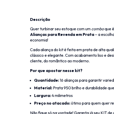
Descrição
Quer turbinar seu estoque com um
combo
que é
Alianças para Revenda em Prata
– a escolha
economia!
Cada aliança do kit é feita em prata de alta qu
clássico e elegante. Com acabamento liso e de
cliente, do romântico ao moderno.
Por que apostar nesse kit?
Quantidade:
16 alianças para garantir varied
Material:
Prata 950 brilho e durabilidade qu
Largura:
4 milimetros
Preço no atacado:
ótimo para quem quer r
Não fique só na vontade! Garanta já seu KIT de 