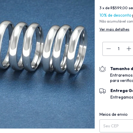
3
x de
R$599,00
se
10% de desconto
Não acumulável co
Ver mais detalhes
Tamanho d
Entraremos
para verific
Entrega G
Entregamos
Entregas para o CEP
Meios de envio