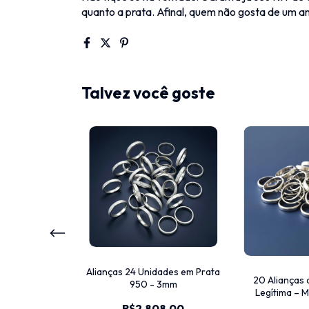
quanto a prata. Afinal, quem não gosta de um a
Talvez você goste
ças em Prata
Alianças 24 Unidades em Prata
20 Alianças 
 Prata 7mm
950 - 3mm
Legítima – 
Quebrada | 
764,00
R$2.808,00