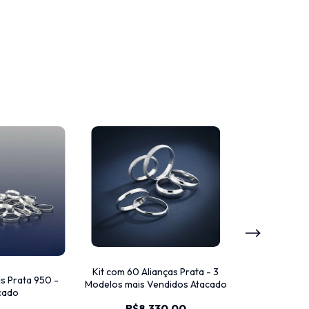
Kit com 60 Alianças Prata - 3
Alianças de Pr
as Prata 950 -
Modelos mais Vendidos Atacado
Atacado Kit
cado
R$8.330,00
R$5.