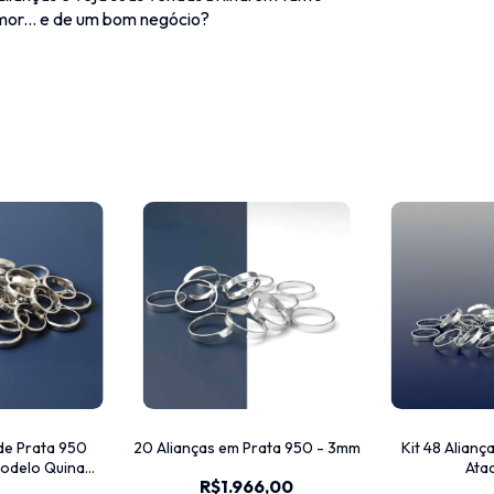
mor... e de um bom negócio?
de Prata 950
20 Alianças em Prata 950 - 3mm
Kit 48 Alianç
Modelo Quina
Ata
R$1.966,00
Kit Atacado