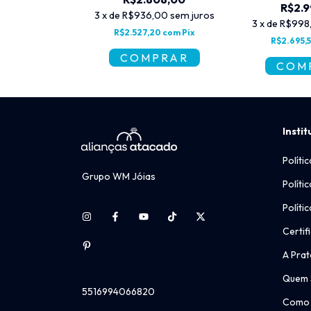
R$2.9
,00
sem juros
3
x
de
R$936,00
sem juros
3
x
de
R$998
60
com
Pix
R$2.527,20
com
Pix
R$2.695,
Instit
Políti
Grupo WM Jóias
Políti
Políti
Certif
A Prat
Quem
5516994066820
Como 