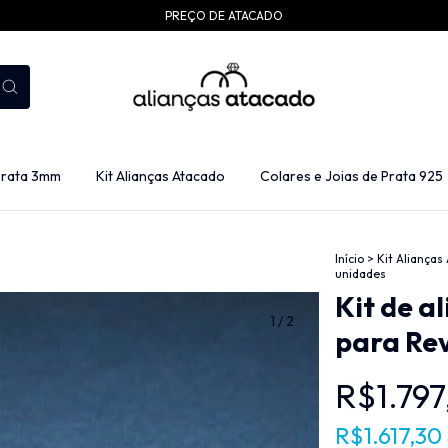
PREÇO DE ATACADO
Prata 3mm
Kit Alianças Atacado
Colares e Joias de Prata 925
Início
>
Kit Alianças
unidades
Kit de a
1
/
2
para Rev
R$1.797
R$1.617,30