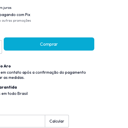
m juros
pagando com Pix
m outras promoções
o Aro
 em contato após a confirmação do pagamento
ar as medidas.
arantida
 em todo Brasil
:
Alterar CEP
Calcular