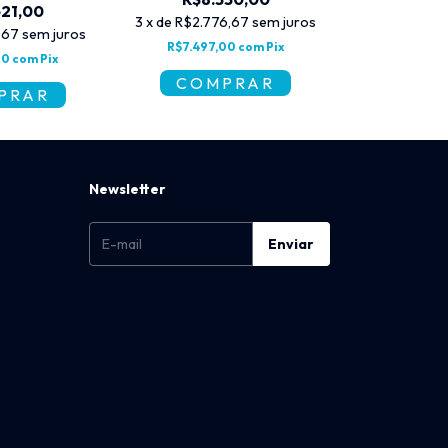
621,00
3
x
de
R$2.776,67
sem juros
3
x
de
R$1.79
,67
sem juros
R$7.497,00
com
Pix
R$4.843
90
com
Pix
Newsletter