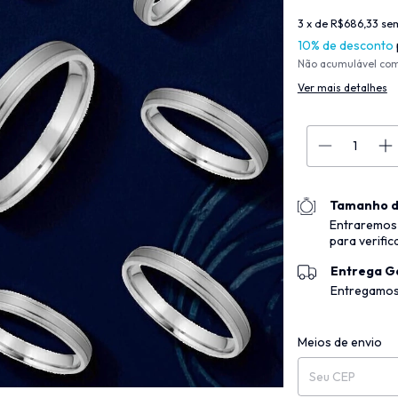
3
x de
R$686,33
sem
10% de desconto
Não acumulável co
Ver mais detalhes
Tamanho d
Entraremos
para verific
Entrega G
Entregamos
Entregas para o CEP
Meios de envio