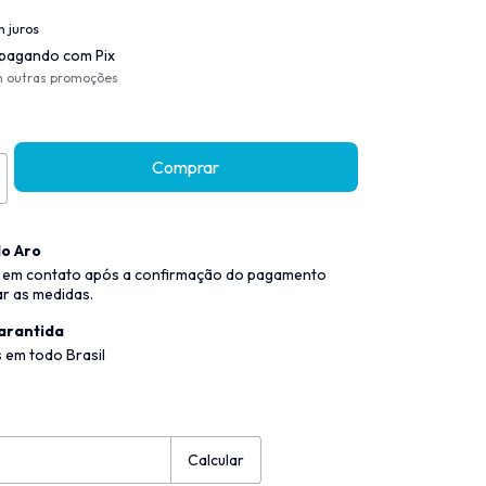
 juros
pagando com Pix
m outras promoções
o Aro
 em contato após a confirmação do pagamento
ar as medidas.
arantida
 em todo Brasil
:
Alterar CEP
Calcular