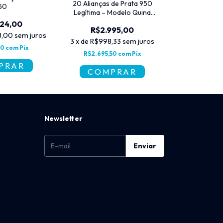
20 Alianças de Prata 950
50
Atacado -
Legítima – Modelo Quina
Quebrada | Kit Atacado
424,00
R$10.
R$2.995,00
8,00
sem juros
3
x
de
R$3.58
3
x
de
R$998,33
sem juros
60
com
Pix
R$9.687
R$2.695,50
com
Pix
Newsletter