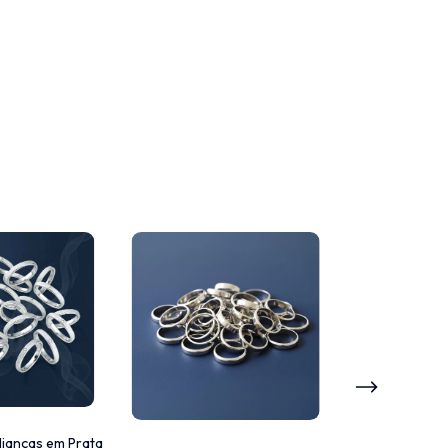
Alianças em Prata
Kit 40 Alia