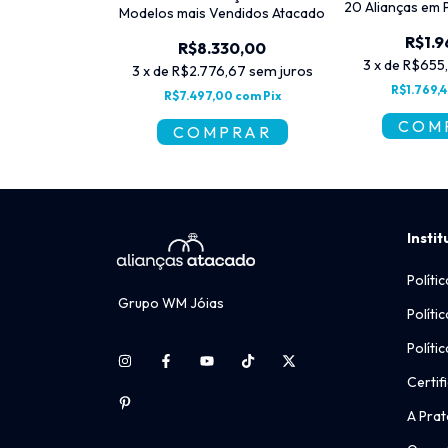
as Prata 950 -
20 Alianças em 
Modelos mais Vendidos Atacado
cado
R$1.9
R$8.330,00
21,00
3
x
de
R$655
3
x
de
R$2.776,67
sem juros
67
sem juros
R$1.769,
R$7.497,00
com
Pix
90
com
Pix
Instit
Políti
Grupo WM Jóias
Políti
Políti
Certif
A Prat