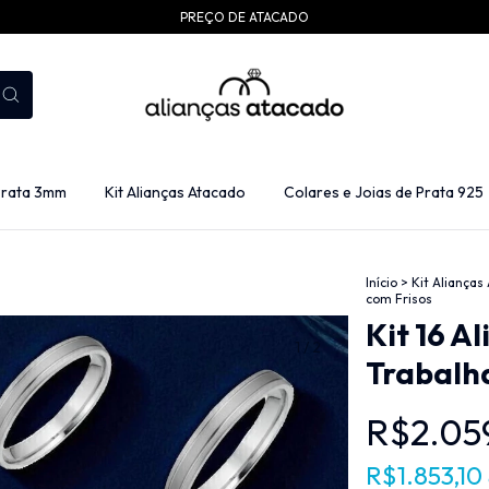
PREÇO DE ATACADO
Prata 3mm
Kit Alianças Atacado
Colares e Joias de Prata 925
Início
>
Kit Alianças
com Frisos
Kit 16 A
1
/
2
Trabalh
R$2.05
R$1.853,10