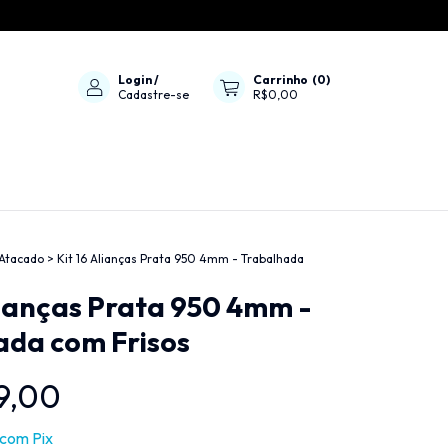
Login
/
Carrinho
(
0
)
Cadastre-se
R$0,00
 Atacado
>
Kit 16 Alianças Prata 950 4mm - Trabalhada
lianças Prata 950 4mm -
ada com Frisos
9,00
com
Pix