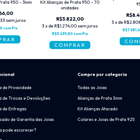
Prata 950 - 3mm
Kit Alianças de Prata 950 - 70
9
unidades
66,00
R$8.
R$3.822,00
,33
sem juros
3
x
de
R$2.80
3
x
de
R$1.274,00
sem juros
40
com
Pix
R$7.581,
R$3.439,80
com
Pix
ucional
Compre por categoria
ca de Privacidade
Todas as Joias
ca de Trocas e Devoluções
Alianças de Prata 3mm
ca de Entregas
Kit Alianças Atacado
icado de Garantia das Joias
Colares e Joias de Prata 925
a pode escurecer?